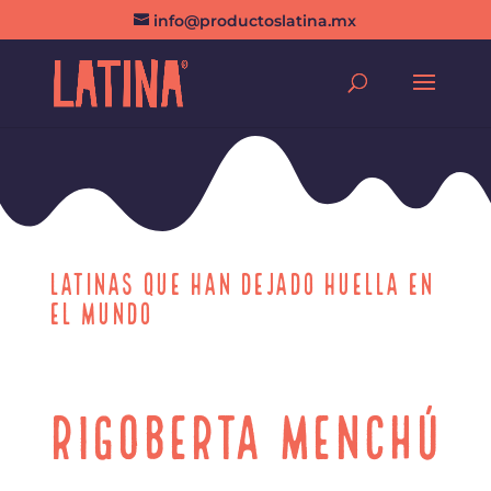
info@productoslatina.mx
LATINAS QUE HAN DEJADO HUELLA EN
EL MUNDO
Rigoberta Menchú