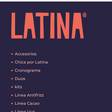
Accesorios
Chica por Latina
Cronograma
Duos
kits
Linea Antifrizz
Línea Cacao
Línea Uva