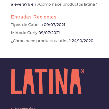
alevera76
en
¿Cómo nace productos latina?
Entradas Recientes
Tipos de Cabello
09/07/2021
Método Curly
09/07/2021
¿Cómo nace productos latina?
24/10/2020
Accesorios