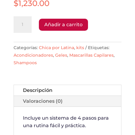
$
1,230.00
Kit
Añadir a carrito
Chica®
por
Latina
Categorías:
Chica por Latina
,
kits
Etiquetas:
cantidad
Acondicionadores
,
Geles
,
Mascarillas Capilares
,
Shampoos
Descripción
Valoraciones (0)
Incluye un sistema de 4 pasos para
una rutina fácil y práctica.