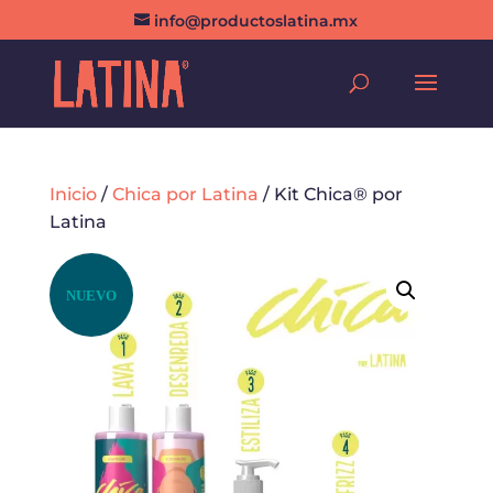
info@productoslatina.mx
Inicio
/
Chica por Latina
/ Kit Chica® por
Latina
NUEVO