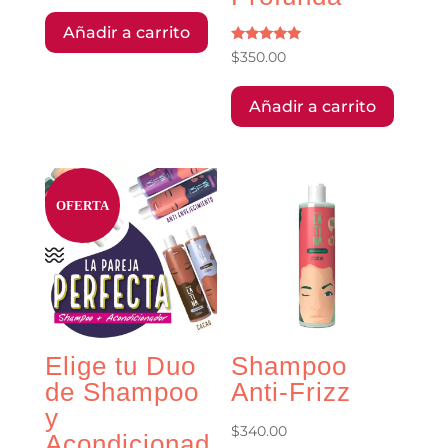
Añadir a carrito
Valorado
$
350.00
con
5.00
de 5
Añadir a carrito
OFERTA
Elige tu Duo
Shampoo
de Shampoo
Anti-Frizz
y
$
340.00
Acondicionad