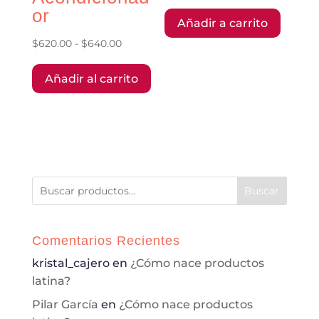
or
Añadir a carrito
Rango
$
620.00
-
$
640.00
Este
de
Añadir al carrito
producto
precios:
tiene
desde
múltiples
$620.00
variantes.
hasta
Las
$640.00
opciones
se
Buscar
pueden
elegir
Comentarios Recientes
en
kristal_cajero
en
¿Cómo nace productos
la
latina?
página
de
Pilar García
en
¿Cómo nace productos