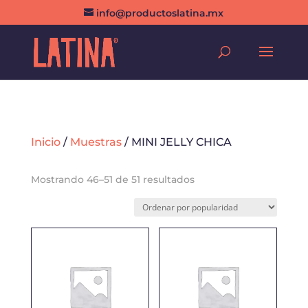
info@productoslatina.mx
Inicio
/
Muestras
/ MINI JELLY CHICA
Ordenado
Mostrando 46–51 de 51 resultados
por
popularidad