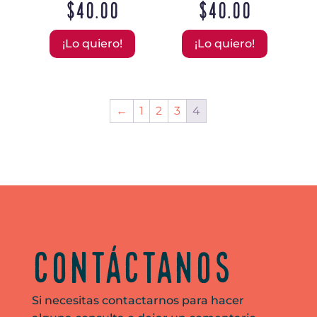
$
40.00
$
40.00
¡Lo quiero!
¡Lo quiero!
←
1
2
3
4
Contáctanos
Si necesitas contactarnos para hacer