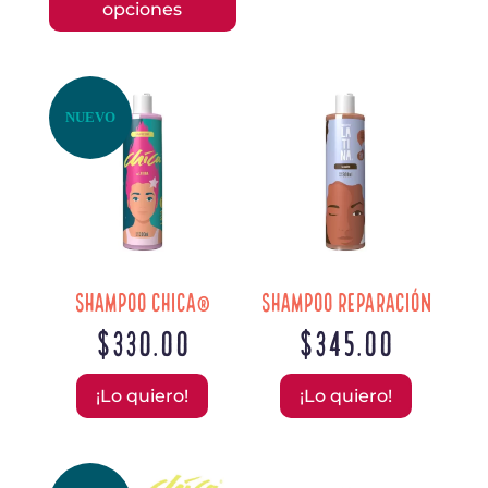
desde
opciones
tiene
múltiples
$620.00
variantes.
hasta
Las
$640.00
NUEVO
opciones
se
pueden
elegir
en
la
página
Shampoo Chica®
Shampoo Reparación
de
$
330.00
$
345.00
producto
¡Lo quiero!
¡Lo quiero!