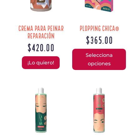
Crema para peinar
Plopping Chica®
Reparación
$
365.00
$
420.00
Este
Selecciona
prod
¡Lo quiero!
opciones
tiene
múlti
varia
Las
opcio
se
pued
elegi
en
la