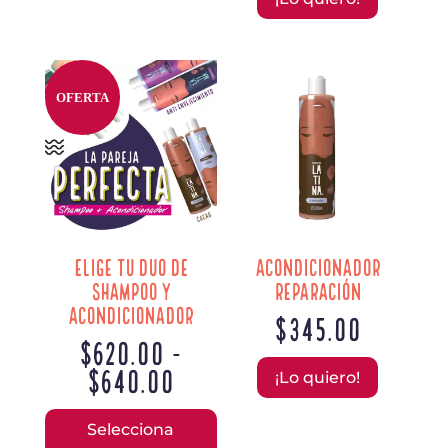
OFERTA
Elige tu Duo de
Acondicionador
Shampoo y
Reparación
Acondicionador
$
345.00
$
620.00
-
Rango
$
640.00
¡Lo quiero!
de
Este
precios:
Selecciona
producto