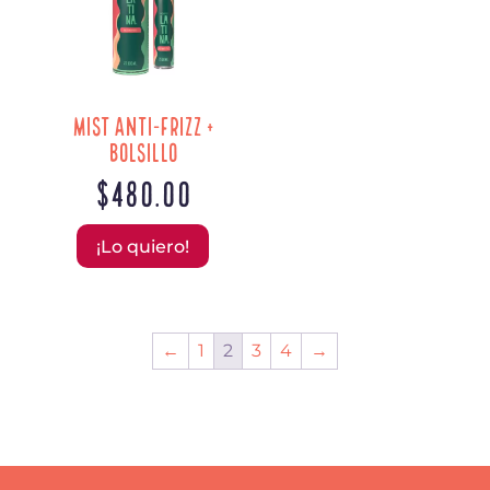
Mist Anti-Frizz +
Bolsillo
$
480.00
¡Lo quiero!
←
1
2
3
4
→