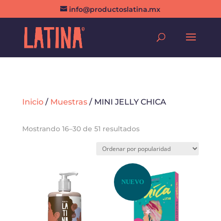
info@productoslatina.mx
Inicio
/
Muestras
/ MINI JELLY CHICA
Ordenado
Mostrando 16–30 de 51 resultados
por
popularidad
NUEVO