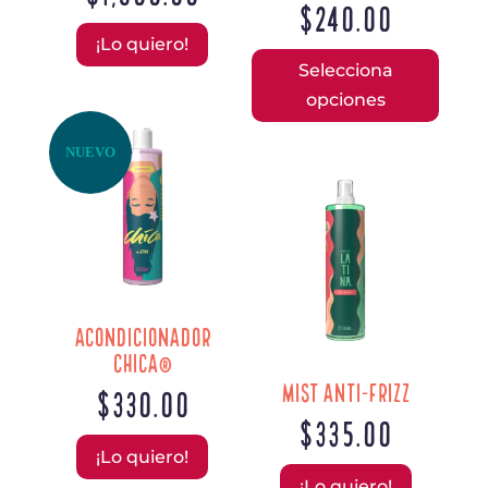
$
240.00
Este
¡Lo quiero!
Selecciona
prod
opciones
tiene
múlti
NUEVO
varia
Las
opcio
se
pued
elegi
en
Acondicionador
la
Chica®
pági
Mist Anti-Frizz
$
330.00
de
$
335.00
prod
¡Lo quiero!
¡Lo quiero!