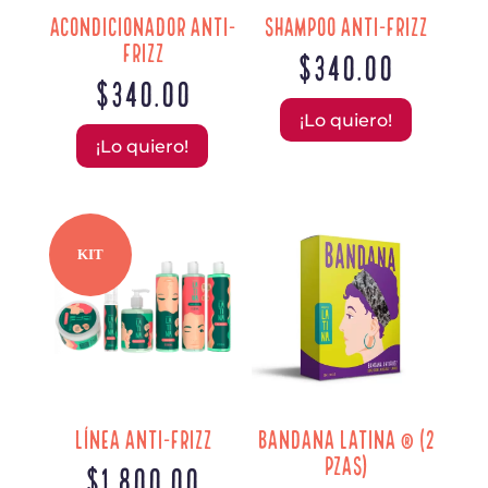
pági
Acondicionador Anti-
Shampoo Anti-Frizz
de
Frizz
$
340.00
prod
$
340.00
¡Lo quiero!
¡Lo quiero!
KIT
Línea Anti-Frizz
Bandana Latina ® (2
Pzas)
$
1,800.00