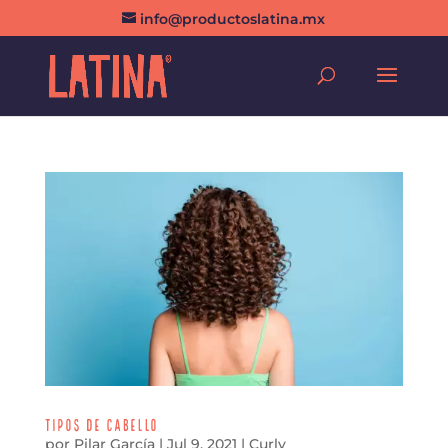
info@productoslatina.mx
Tipos de Cabello
por
Pilar García
|
Jul 9, 2021
|
Curly