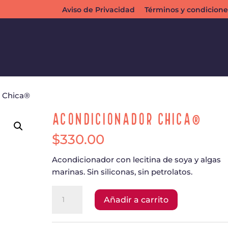
Aviso de Privacidad
Términos y condicione
r Chica®
Acondicionador Chica®
$
330.00
Acondicionador con lecitina de soya y algas
marinas. Sin siliconas, sin petrolatos.
Acondicionador
Añadir a carrito
Chica®
cantidad