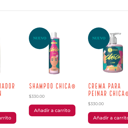
NUEVO
NUEVO
nador
Shampoo Chica®
Crema para
n
peinar Chica
$
330.00
$
330.00
Añadir a carrito
rrito
Añadir a carrit