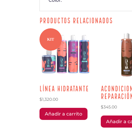
Color.
Productos relacionados
KIT
Línea Hidratante
Acondicio
Reparació
$
1,320.00
$
345.00
Añadir a carrito
Añadir a ca