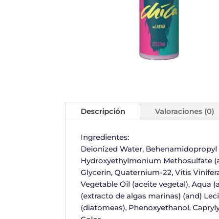
Descripción
Valoraciones (0)
Ingredientes:
Deionized Water, Behenamidopropyl 
Hydroxyethylmonium Methosulfate (and
Glycerin, Quaternium-22, Vitis Vinife
Vegetable Oil (aceite vegetal), Aqua (
(extracto de algas marinas) (and) L
(diatomeas), Phenoxyethanol, Capryly