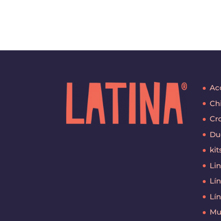
Ac
Ch
Cr
Du
kit
Lin
Lí
Lí
Mu