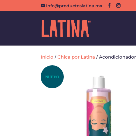
info@productoslatina.mx
Inicio
/
Chica por Latina
/ Acondicionado
NUEVO