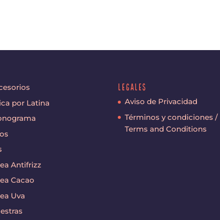
Legales
cesorios
Aviso de Privacidad
ica por Latina
Términos y condiciones /
onograma
Terms and Conditions
os
s
ea Antifrizz
nea Cacao
nea Uva
estras