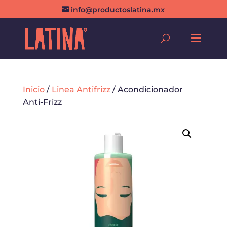
info@productoslatina.mx
Inicio
/
Linea Antifrizz
/ Acondicionador
Anti-Frizz