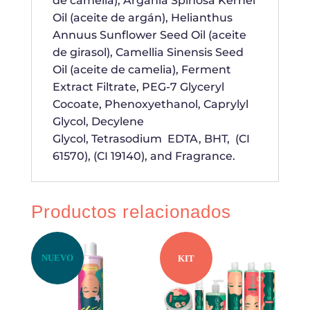
de camelia), Argania Spinosa Kernel
Oil (aceite de argán), Helianthus
Annuus Sunflower Seed Oil (aceite
de girasol), Camellia Sinensis Seed
Oil (aceite de camelia), Ferment
Extract Filtrate, PEG-7 Glyceryl
Cocoate, Phenoxyethanol, Caprylyl
Glycol, Decylene
Glycol, Tetrasodium EDTA, BHT, (CI
61570), (CI 19140), and Fragrance.
Productos relacionados
NUEVO
KIT