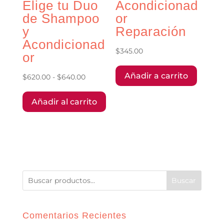
Elige tu Duo
Acondicionad
de Shampoo
or
y
Reparación
Acondicionad
$
345.00
or
Añadir a carrito
Rango
$
620.00
-
$
640.00
Este
de
Añadir al carrito
producto
precios:
tiene
desde
múltiples
$620.00
variantes.
hasta
Las
$640.00
opciones
se
Buscar
pueden
elegir
Comentarios Recientes
en