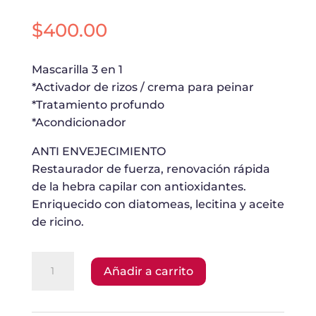
$
400.00
Mascarilla 3 en 1
*Activador de rizos / crema para peinar
*Tratamiento profundo
*Acondicionador
ANTI ENVEJECIMIENTO
Restaurador de fuerza, renovación rápida
de la hebra capilar con antioxidantes.
Enriquecido con diatomeas, lecitina y aceite
de ricino.
Activador
Añadir a carrito
de
Rizos
Hidratante