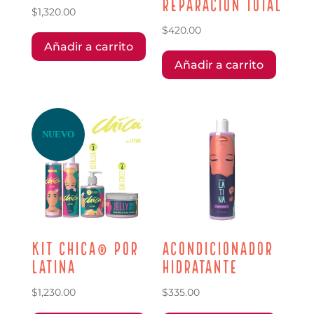
Reparación Total
$
1,320.00
$
420.00
Añadir a carrito
Añadir a carrito
NUEVO
Kit Chica® por
Acondicionador
Latina
Hidratante
$
1,230.00
$
335.00