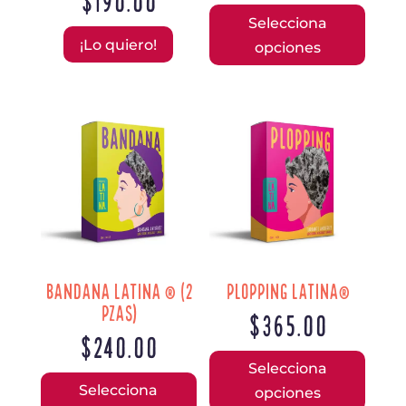
Este
Selecciona
prod
¡Lo quiero!
opciones
tiene
múlti
varia
Las
opcio
se
pued
elegi
en
la
pági
Bandana Latina ® (2
Plopping Latina®
de
Pzas)
$
365.00
prod
$
240.00
Este
Este
Selecciona
prod
Selecciona
producto
opciones
tiene