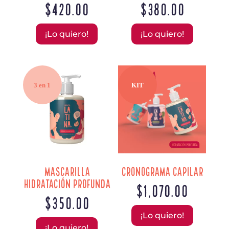
$
420.00
$
380.00
¡Lo quiero!
¡Lo quiero!
3 en 1
KIT
Mascarilla
Cronograma Capilar
Hidratación Profunda
$
1,070.00
$
350.00
¡Lo quiero!
¡Lo quiero!