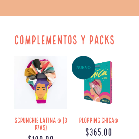
COMPLEMENTOS Y PACKS
NUEVO
Scrunchie Latina ® (3
Plopping Chica®
pzas)
$
365.00
$
190.00